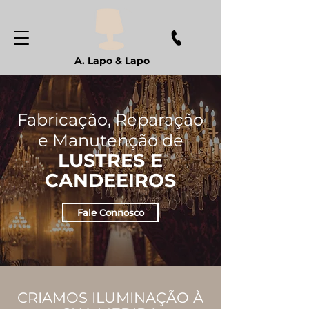
A. Lapo & Lapo
Fabricação, Reparação
e Manutenção de
LUSTRES E
CANDEEIROS
Fale Connosco
CRIAMOS ILUMINAÇÃO À